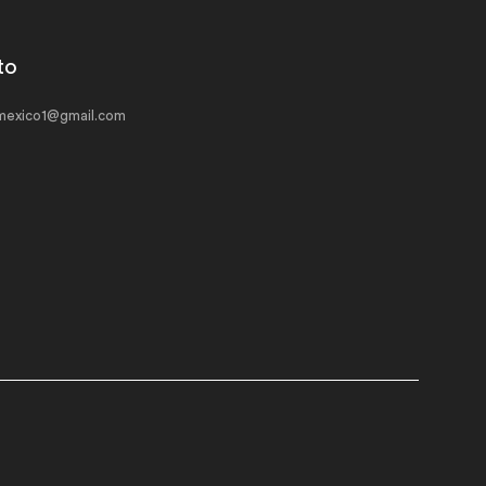
to
exico1@gmail.com