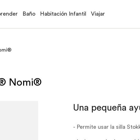
prender
Baño
Habitación Infantil
Viajar
Nomi®
ke® Nomi®
Una pequeña ay
- Permite usar la silla S