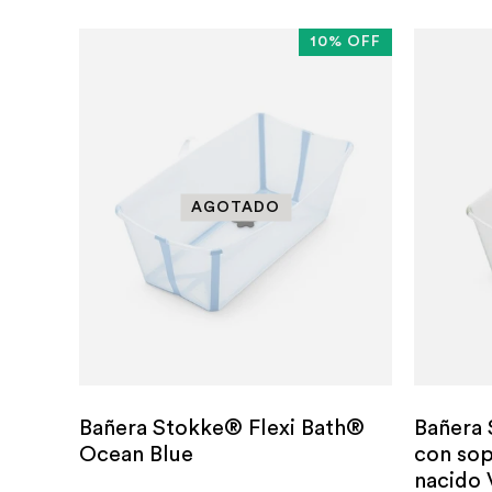
10% OFF
Bañera Stokke® Flexi Bath®
Bañera 
Ocean Blue
con sop
nacido 