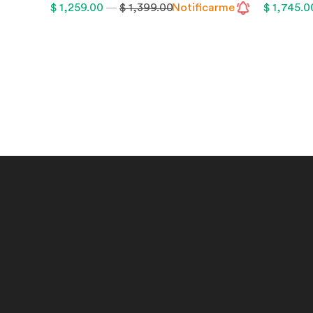
$ 1,259.00
—
$ 1,399.00
Notificarme
$ 1,745.