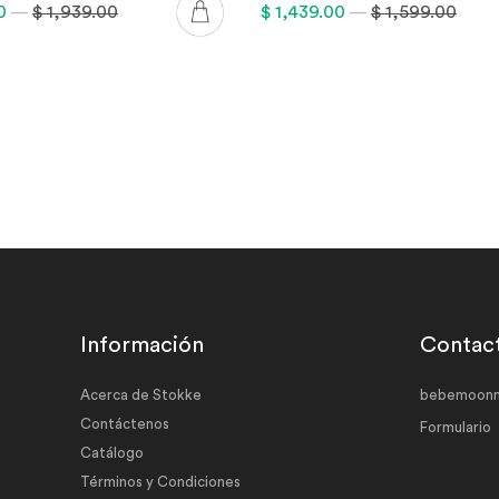
00
—
$ 1,939.00
$ 1,439.00
—
$ 1,599.00
Información
Contac
Acerca de Stokke
bebemoonm
Contáctenos
Formulario
Catálogo
Términos y Condiciones