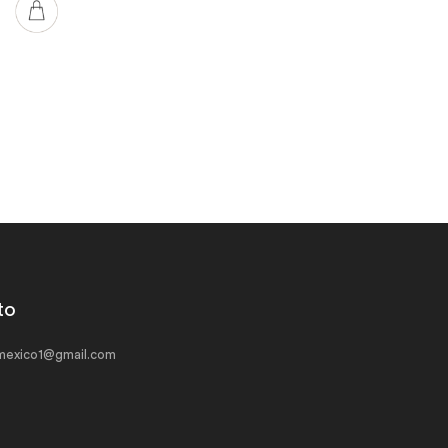
to
exico1@gmail.com