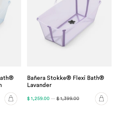
Bath®
Bañera Stokke® Flexi Bath®
n
Lavander
$ 1,259.00
—
$ 1,399.00