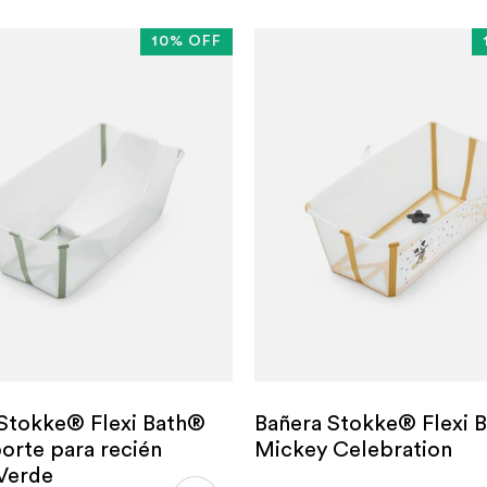
10% OFF
Stokke® Flexi Bath®
Bañera Stokke® Flexi 
orte para recién
Mickey Celebration
Verde