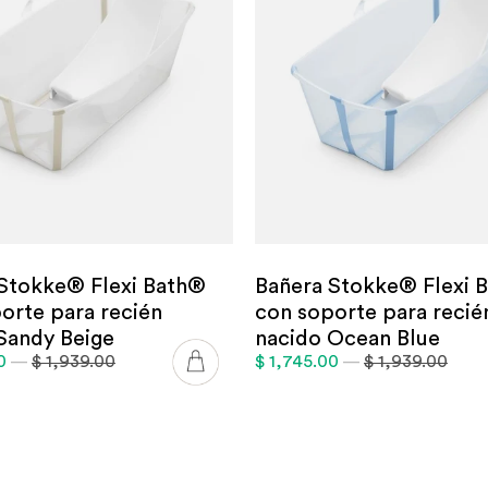
Stokke® Flexi Bath®
Bañera Stokke® Flexi 
orte para recién
con soporte para recié
Sandy Beige
nacido Ocean Blue
00
—
$ 1,939.00
$ 1,745.00
—
$ 1,939.00