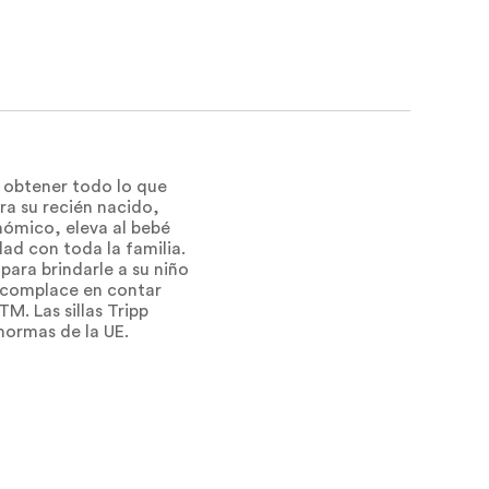
 obtener todo lo que
ara su recién nacido,
nómico, eleva al bebé
dad con toda la familia.
ara brindarle a su niño
e complace en contar
. Las sillas Tripp
normas de la UE.