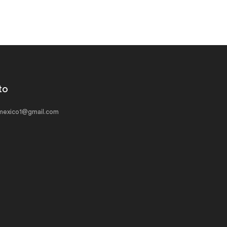
to
exico1@gmail.com