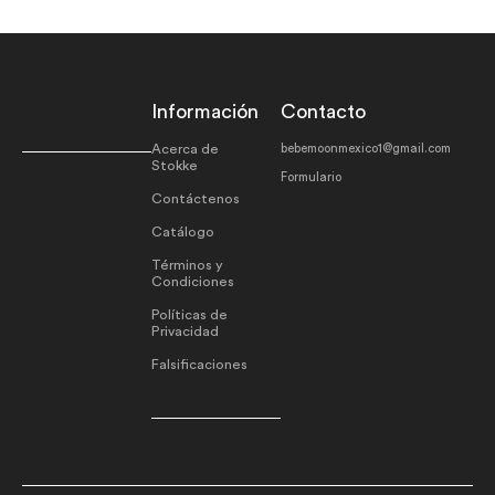
Información
Contacto
Acerca de
bebemoonmexico1@gmail.com
Stokke
Formulario
Contáctenos
Catálogo
Términos y
Condiciones
Políticas de
Privacidad
Falsificaciones