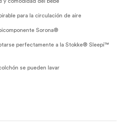
ad y comodidad del bebé
irable para la circulación de aire
a bicomponente Sorona®
aptarse perfectamente a la Stokke® Sleepi™
 colchón se pueden lavar