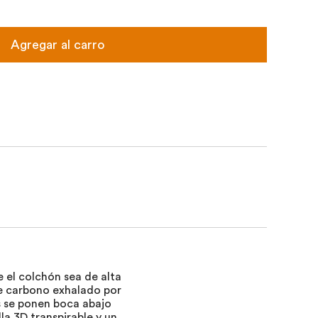
Agregar al carro
el colchón sea de alta
 de carbono exhalado por
s se ponen boca abajo
a 3D transpirable y un