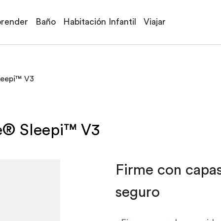
prender
Baño
Habitación Infantil
Viajar
leepi™ V3
e® Sleepi™ V3
Firme con capas
seguro