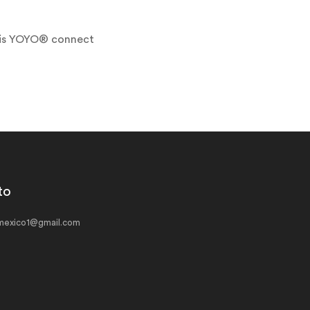
asis YOYO® connect
to
exico1@gmail.com