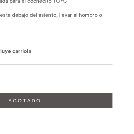
dida para el cochecito YOYO
esta debajo del asiento, llevar al hombro o
luye carriola
A G O T A D O