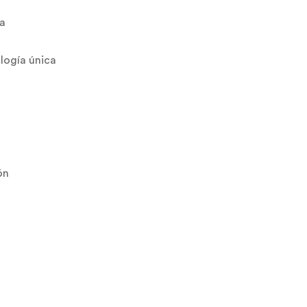
da
logía única
ón