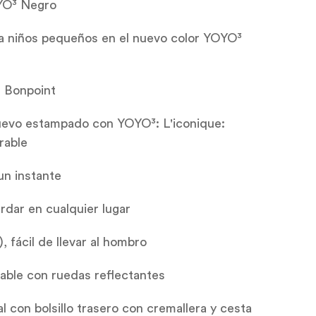
YO³ Negro
ara niños pequeños en el nuevo color YOYO³
 Bonpoint
uevo estampado con YOYO³: L'iconique:
rable
un instante
dar en cualquier lugar
b), fácil de llevar al hombro
able con ruedas reflectantes
 con bolsillo trasero con cremallera y cesta