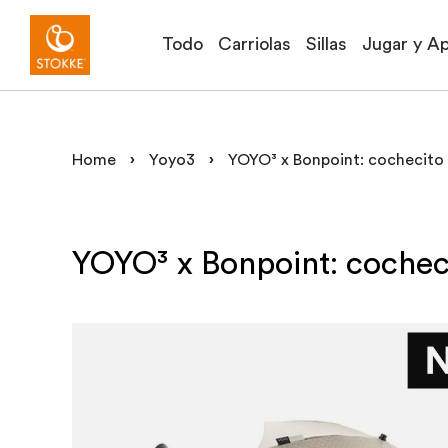
Todo
Carriolas
Sillas
Jugar y A
Home
›
Yoyo3
›
YOYO³ x Bonpoint: cochecito 
YOYO³ x Bonpoint: cochec