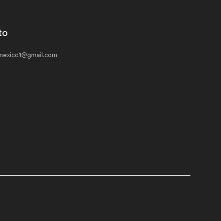
to
exico1@gmail.com