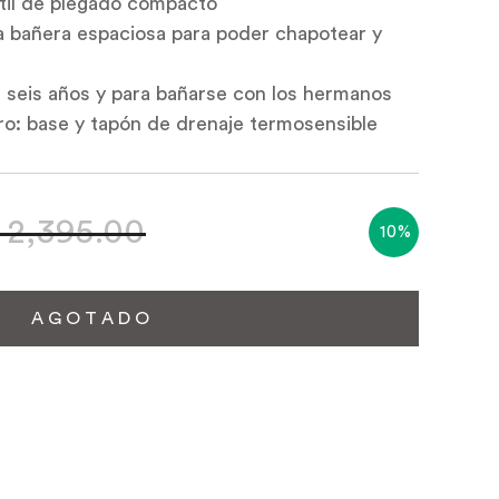
átil de plegado compacto
a bañera espaciosa para poder chapotear y
s seis años y para bañarse con los hermanos
ero: base y tapón de drenaje termosensible
 2,395.00
10%
A G O T A D O