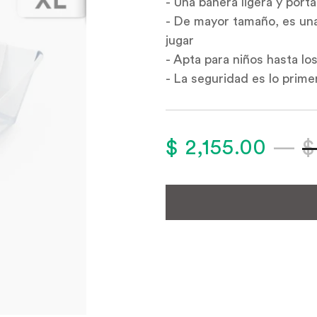
-
Una bañera ligera y port
- De mayor tamaño, es un
jugar
- Apta para niños hasta lo
- La seguridad es lo prim
$ 2,155.00
—
$