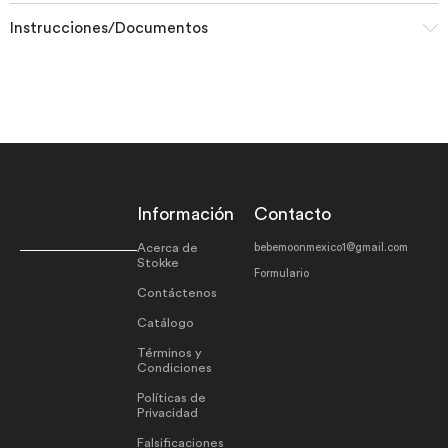
Instrucciones/Documentos
Información
Contacto
Acerca de
bebemoonmexico1@gmail.com
Stokke
Formulario
Contáctenos
Catálogo
Términos y
Condiciones
Políticas de
Privacidad
Falsificaciones